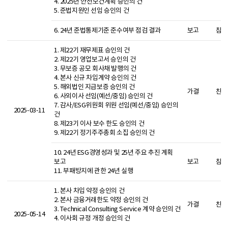
4. 2025년 안전보건계획 승인의 건
5. 준법지원인 선임 승인의 건
6. 24년 준법통제기준 준수여부 점검 결과
보고
참석
1. 제22기 재무제표 승인의 건
2. 제22기 영업보고서 승인의 건
3. 무보증 공모 회사채 발행의 건
4. 본사 신규 차입계약 승인의 건
5. 해외법인 지급보증 승인의 건
가결
찬성
6. 사외이사 선임(예선/중임) 승인의 건
7. 감사/ESG위원회 위원 선임(예선/중임) 승인의
2025-03-11
건
8. 제23기 이사 보수 한도 승인의 건
9. 제22기 정기주주총회 소집 승인의 건
10. 24년 ESG경영성과 및 25년 주요 추진 계획
보고
보고
참석
11. 부패방지에 관한 24년 실행
1. 본사 차입 약정 승인의 건
2. 본사 금융거래한도 약정 승인의 건
가결
찬성
3. Technical Consulting Service 계약 승인의 건
2025-05-14
4. 이사회 규정 개정 승인의 건