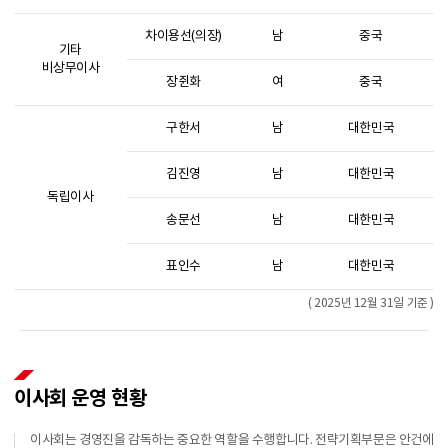
차이용선(의장)
남
중국
기타
비상무이사
장쥔화
여
중국
구한서
남
대한민국
김진영
남
대한민국
독립이사
송문선
남
대한민국
표인수
남
대한민국
( 2025년 12월 31일 기준 )
이사회 운영 현황
이사회는 경영진을 감독하는 중요한 역할을 수행합니다. 전략기획부문은 안건에