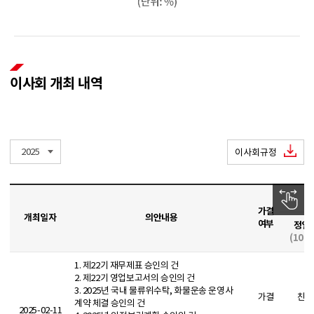
이사회 개최횟수 (단위:회)
의결 안건 (단위:건)
2019 : 25
2020 : 20
2021 : 35
이사회 회의 참석율 (단위:%)
2019 : 98
2020 : 94
2021 : 95
이사회 개최 내역
2025
이사회규정
가결
개최일자
의안내용
여부
정일
(100
1. 제22기 재무제표 승인의 건
2. 제22기 영업보고서의 승인의 건
3. 2025년 국내 물류위수탁, 화물운송 운영사
가결
찬성
계약 체결 승인의 건
2025-02-11