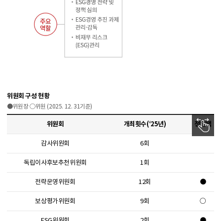
위원회
감사위원회 : 회사의 회계와 업무 감사
독립이사후보 추천 위원회 : 주주총회에서 선임 할 독립이사 후보의 추천
전략운영위원회 : 단기 및 경영계획 심의, 단기 실적현황 심의, 일상적인 경영사항
보상평가위원회 : 조직및 임직원 성과 평가/보상체계 수립, 주요 HR정책 논의, 경영층의 임/면 검토
위원회 구성 현황
●위원장 ○위원 (2025. 12. 31기준)
위원회
개최횟수(‘25년)
정일택
감사위원회
6회
독립이사후보추천위원회
1회
전략운영위원회
12회
●
보상평가위원회
9회
○
ESG위원회
2회
●