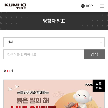
KOR
당첨자 발표
전체
검색
총
13
건
발표
완료