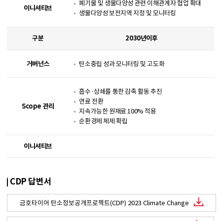
폐기물 및 생물다양성 관련 이해관계자 협업 확대
이니셔티브
생물다양성 보전지역 지정 및 모니터링
구분
2030년이후
거버넌스
탄소중립 성과 모니터링 및 고도화
흡수·상쇄를 통한 감축 활동 추진
연료 전환
Scope 관리
지속가능한 원재료 100% 적용
순환경제 체제 확립
이니셔티브
CDP 답변서
금호타이어 탄소정보공개프로젝트(CDP) 2023 Climate Change