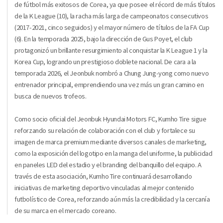
de fútbol más exitosos de Corea, ya que posee el récord de más títulos
de la K League (10), la racha más larga de campeonatos consecutivos
(2017-2021, cinco seguidos) y el mayor número de títulos de la FA Cup
(6). En la temporada 2025, bajo la dirección de Gus Poyet, el club
protagonizó un brillante resurgimiento al conquistar la K League 1 y la
Korea Cup, logrando un prestigioso doblete nacional. De cara a la
temporada 2026, el Jeonbuk nombró a Chung Jung-yong como nuevo
entrenador principal, emprendiendo una vez más un gran camino en
busca de nuevos trofeos.
Como socio oficial del Jeonbuk Hyundai Motors FC, Kumho Tire sigue
reforzando su relación de colaboración con el club y fortalece su
imagen de marca premium mediante diversos canales de marketing,
como la exposición del logotipo en la manga del uniforme, la publicidad
en paneles LED del estadio y el branding del banquillo del equipo. A
través de esta asociación, Kumho Tire continuará desarrollando
iniciativas de marketing deportivo vinculadas al mejor contenido
futbolístico de Corea, reforzando aún más la credibilidad y la cercanía
de su marca en el mercado coreano.