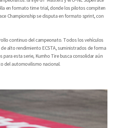
mpeonatos: la Inje GT Masters y el O-NE Superrace
lla en formato time trial, donde los pilotos compiten
race Championship se disputa en formato sprint, con
rrollo continuo del campeonato. Todos los vehículos
 de alto rendimiento ECSTA, suministrados de forma
os para esta serie, Kumho Tire busca consolidar aún
to del automovilismo nacional.