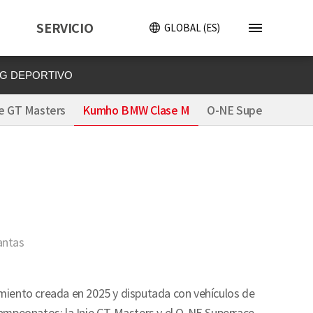
SERVICIO
GLOBAL (ES)
G DEPORTIVO
je GT Masters
Kumho BMW Clase M
O-NE Superrace S600
lantas
iento creada en 2025 y disputada con vehículos de