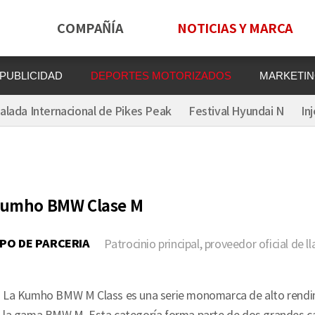
COMPAÑÍA
NOTICIAS Y MARCA
PUBLICIDAD
DEPORTES MOTORIZADOS
MARKETIN
Kumho BMW Clase M
alada Internacional de Pikes Peak
Festival Hyundai N
In
umho BMW Clase M
IPO DE PARCERIA
Patrocinio principal, proveedor oficial de l
La Kumho BMW M Class es una serie monomarca de alto rendim