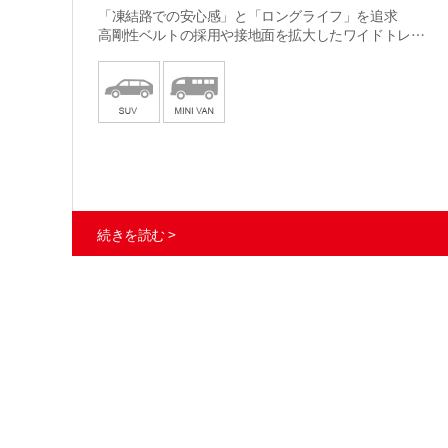
「凍結路での安心感」と「ロングライフ」を追求
高剛性ベルトの採用や接地面を拡大したワイドトレッ
ド設計により優れた耐摩耗性能と耐久性を実現。
安全性と経済性を妥協しない商用バン専用スタッドレ
スタイヤ。
続きを読む >