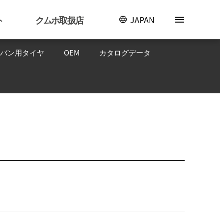
ト
クムホ取扱店
JAPAN
バン用タイヤ
OEM
カタログデータ