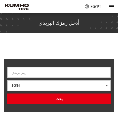
EGYPT
أدخل رمزك البريدي
10KM
بحث