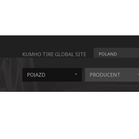
KUMHO TIRE GLOBAL SITE
POLAND
POJAZD
PRODUCENT
COPYRIGHT© KUMHO TIRE CO., INC. ALL RIGHT RE