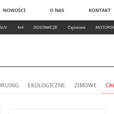
NOWOŚCI
O NAS
KONTAKT
SUV
4x4
DOSTAWCZE
Ciężarowe
MOTORS
ORUING
EKOLOGICZNE
ZIMOWE
CA