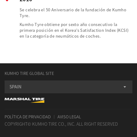
Se celebra el 50 Aniversario de la fundación de Kumho
Tyre.
Kumho Tyre obtiene por sexto año consecutivo la
primera posición en el Korea’s Satisfaction Index (KCSI)
en la categoría de neumáticos de coches.
KUMHO TIRE GLOBAL SITE
SPAIN
POLÍTICA DE PRIVACIDAD
AVISO LEGAL
COPYRIGHT© KUMHO TIRE CO., INC. ALL RIGHT RESERVED